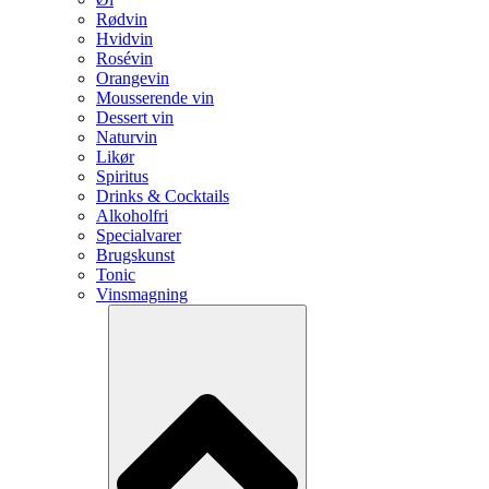
Rødvin
Hvidvin
Rosévin
Orangevin
Mousserende vin
Dessert vin
Naturvin
Likør
Spiritus
Drinks & Cocktails
Alkoholfri
Specialvarer
Brugskunst
Tonic
Vinsmagning