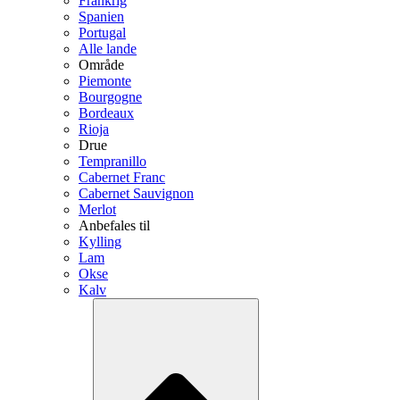
Frankrig
Spanien
Portugal
Alle lande
Område
Piemonte
Bourgogne
Bordeaux
Rioja
Drue
Tempranillo
Cabernet Franc
Cabernet Sauvignon
Merlot
Anbefales til
Kylling
Lam
Okse
Kalv