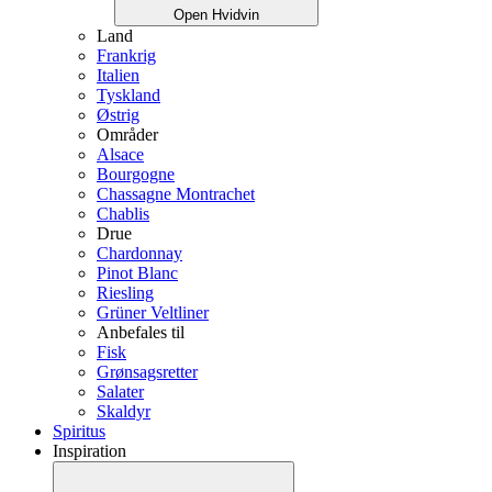
Open Hvidvin
Land
Frankrig
Italien
Tyskland
Østrig
Områder
Alsace
Bourgogne
Chassagne Montrachet
Chablis
Drue
Chardonnay
Pinot Blanc
Riesling
Grüner Veltliner
Anbefales til
Fisk
Grønsagsretter
Salater
Skaldyr
Spiritus
Inspiration