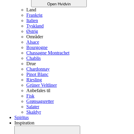
Open Hvidvin
Land
Frankrig
Italien
Tyskland
Østrig
Områder
Alsace
Bourgogne
Chassagne Montrachet
Chablis
Drue
Chardonnay
Pinot Blanc
Riesling
Grüner Veltliner
Anbefales til
Fisk
Grønsagsretter
Salater
Skaldyr
Spiritus
Inspiration