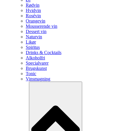
Rødvin
Hvidvin
Rosévin
Orangevin
Mousserende vin
Dessert vin
Naturvin
Likør
Spiritus
Drinks & Cocktails
Alkoholfri
Specialvarer
Brugskunst
Tonic
Vinsmagning