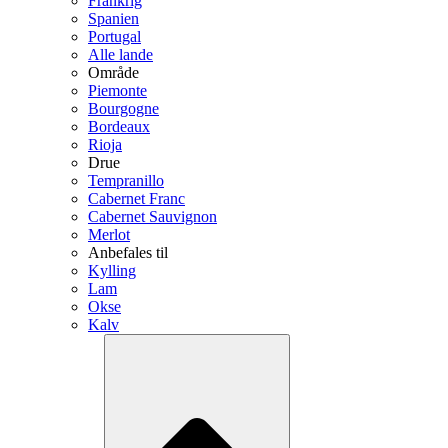
Frankrig
Spanien
Portugal
Alle lande
Område
Piemonte
Bourgogne
Bordeaux
Rioja
Drue
Tempranillo
Cabernet Franc
Cabernet Sauvignon
Merlot
Anbefales til
Kylling
Lam
Okse
Kalv